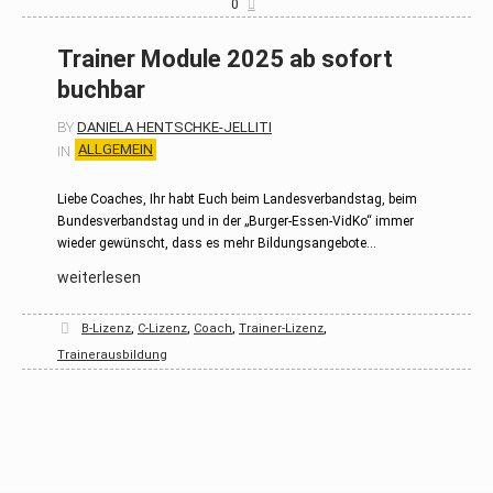
0
Trainer Module 2025 ab sofort
buchbar
BY
DANIELA HENTSCHKE-JELLITI
ALLGEMEIN
IN
Liebe Coaches, Ihr habt Euch beim Landesverbandstag, beim
Bundesverbandstag und in der „Burger-Essen-VidKo“ immer
wieder gewünscht, dass es mehr Bildungsangebote...
weiterlesen
,
,
,
,
B-Lizenz
C-Lizenz
Coach
Trainer-Lizenz
Trainerausbildung