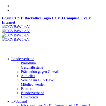
Login CCVD Backoffice
Login CCVD Campus
CCVLV
Intranet
Landesverband
Präsidium
Geschäftsstelle
Prävention gegen Gewalt
Aktuelles
Vereine im CCVBaWü
Mitglied werden
Partner
Bundesverband
Downloads
LVJugend
Wir setzen uns für Kinderrechte ein! Du auch?