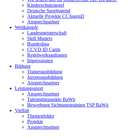
Kinderschutzsiegel
Deutsche Sportjugend
Aktuelle Projekte CCJugenD
Ansprechpartner
Wettkämpfe
Landesmeisterschaft
Skill Masters
Bundesliga
CCVD ID Cards
Regelwerksanfragen
Impressionen
Bildung
Trainerausbildung
Jurorenausbildung
Ansprechpartner
Leistungssport
Ansprechpartner
Talentstützpunkte BaWü
Bewerbung Sichtungstraining TSP BaWü
Vielfalt
Themenfelder
Projekte
Ansprechpartner