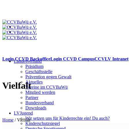
Login CCVD Backoffice
Login CCVD Campus
CCVLV Intranet
Landesverband
Präsidium
Geschäftsstelle
Prävention gegen Gewalt
Aktuelles
Vielfalt
Vereine im CCVBaWü
Mitglied werden
Partner
Bundesverband
Downloads
LVJugend
Wir setzen uns für Kinderrechte ein! Du auch?
Home
/
Vielfalt
Kinderschutzsiegel
Deutsche Sportjugend