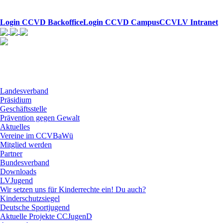
Login CCVD Backoffice
Login CCVD Campus
CCVLV Intranet
Landesverband
Präsidium
Geschäftsstelle
Prävention gegen Gewalt
Aktuelles
Vereine im CCVBaWü
Mitglied werden
Partner
Bundesverband
Downloads
LVJugend
Wir setzen uns für Kinderrechte ein! Du auch?
Kinderschutzsiegel
Deutsche Sportjugend
Aktuelle Projekte CCJugenD