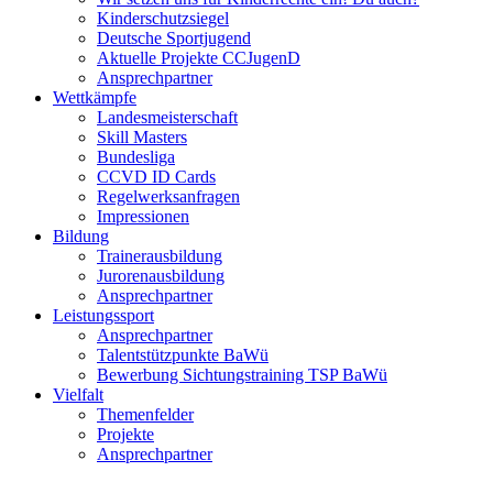
Kinderschutzsiegel
Deutsche Sportjugend
Aktuelle Projekte CCJugenD
Ansprechpartner
Wettkämpfe
Landesmeisterschaft
Skill Masters
Bundesliga
CCVD ID Cards
Regelwerksanfragen
Impressionen
Bildung
Trainerausbildung
Jurorenausbildung
Ansprechpartner
Leistungssport
Ansprechpartner
Talentstützpunkte BaWü
Bewerbung Sichtungstraining TSP BaWü
Vielfalt
Themenfelder
Projekte
Ansprechpartner