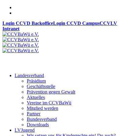
Login CCVD Backoffice
Login CCVD Campus
CCVLV
Intranet
Landesverband
Präsidium
Geschäftsstelle
Prävention gegen Gewalt
Aktuelles
Vereine im CCVBaWü
Mitglied werden
Partner
Bundesverband
Downloads
LVJugend
Wir setzen uns für Kinderrechte ein! Du auch?