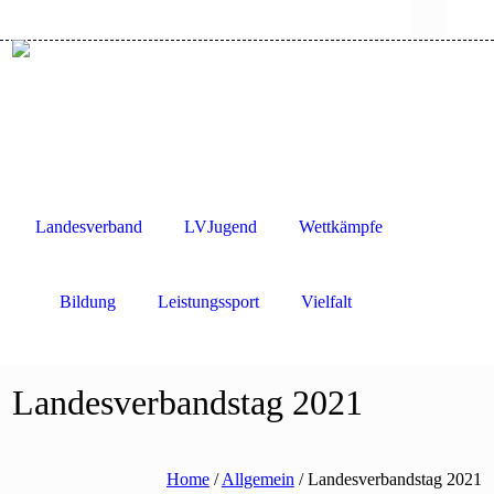
Login CCVD Backoffice
Login CCVD Campus
CCVLV Intranet
Landesverband
LVJugend
Wettkämpfe
Bildung
Leistungssport
Vielfalt
Landesverbandstag 2021
Home
/
Allgemein
/
Landesverbandstag 2021