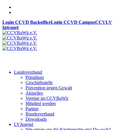
Login CCVD Backoffice
Login CCVD Campus
CCVLV
Intranet
Landesverband
Präsidium
Geschäftsstelle
Prävention gegen Gewalt
Aktuelles
Vereine im CCVBaWü
Mitglied werden
Partner
Bundesverband
Downloads
LVJugend
Wir setzen uns für Kinderrechte ein! Du auch?