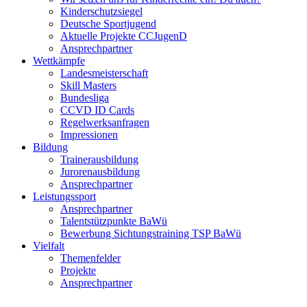
Kinderschutzsiegel
Deutsche Sportjugend
Aktuelle Projekte CCJugenD
Ansprechpartner
Wettkämpfe
Landesmeisterschaft
Skill Masters
Bundesliga
CCVD ID Cards
Regelwerksanfragen
Impressionen
Bildung
Trainerausbildung
Jurorenausbildung
Ansprechpartner
Leistungssport
Ansprechpartner
Talentstützpunkte BaWü
Bewerbung Sichtungstraining TSP BaWü
Vielfalt
Themenfelder
Projekte
Ansprechpartner