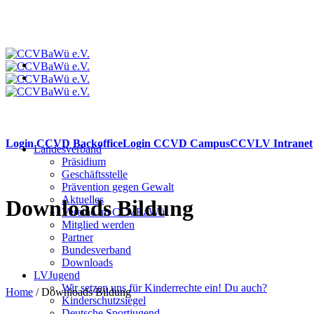
Login CCVD Backoffice
Login CCVD Campus
CCVLV Intranet
Landesverband
Präsidium
Geschäftsstelle
Prävention gegen Gewalt
Aktuelles
Downloads Bildung
Vereine im CCVBaWü
Mitglied werden
Partner
Bundesverband
Downloads
LVJugend
Wir setzen uns für Kinderrechte ein! Du auch?
Home
/
Downloads Bildung
Kinderschutzsiegel
Deutsche Sportjugend