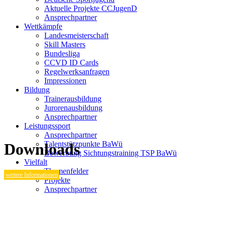
Aktuelle Projekte CCJugenD
Ansprechpartner
Wettkämpfe
Landesmeisterschaft
Skill Masters
Bundesliga
CCVD ID Cards
Regelwerksanfragen
Impressionen
Bildung
Trainerausbildung
Jurorenausbildung
Ansprechpartner
Leistungssport
Ansprechpartner
Talentstützpunkte BaWü
Downloads
Bewerbung Sichtungstraining TSP BaWü
Vielfalt
Themenfelder
weitere Informationen
Projekte
Ansprechpartner